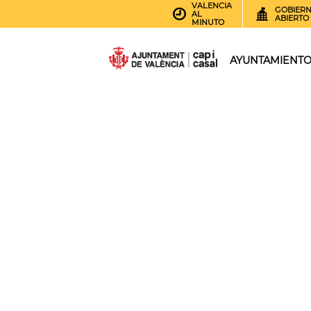
VALENCIA
GOBIER
AL
ABIERTO
MINUTO
AYUNTAMIENT