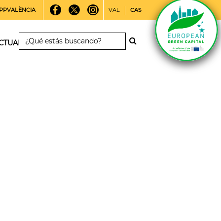
PPVALÈNCIA
VAL
CAS
CTUALIDAD