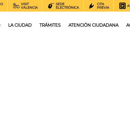
NO
VISIT
SEDE
CITA
A
VALENCIA
ELECTRÓNICA
PREVIA
O
LA CIUDAD
TRÁMITES
ATENCIÓN CIUDADANA
A