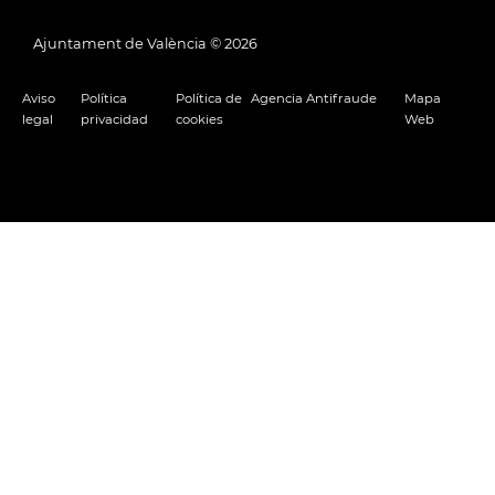
Ajuntament de València ©
2026
Aviso
Política
Política de
Agencia Antifraude
Mapa
legal
privacidad
cookies
Web