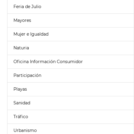
Feria de Julio
Mayores
Mujer e Igualdad
Naturia
Oficina Información Consumidor
Participación
Playas
Sanidad
Tráfico
Urbanismo