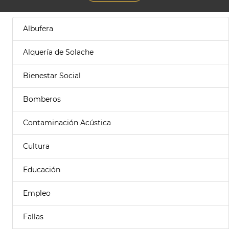
Albufera
Alquería de Solache
Bienestar Social
Bomberos
Contaminación Acústica
Cultura
Educación
Empleo
Fallas