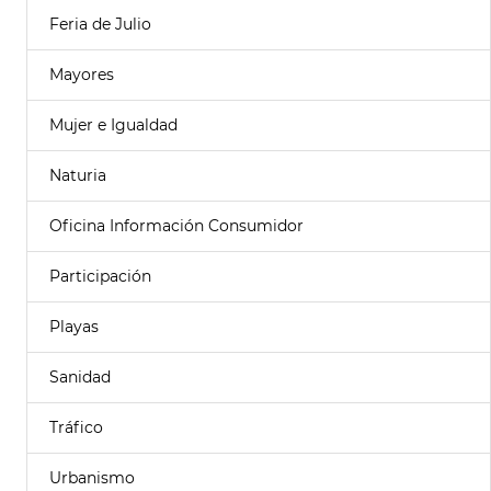
Feria de Julio
Mayores
Mujer e Igualdad
Naturia
Oficina Información Consumidor
Participación
Playas
Sanidad
Tráfico
Urbanismo