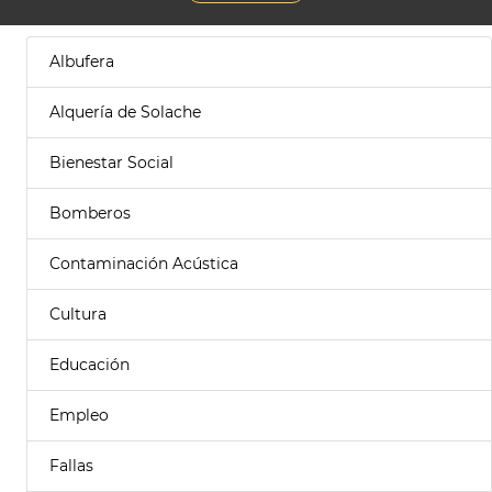
Albufera
Alquería de Solache
Bienestar Social
Bomberos
Contaminación Acústica
Cultura
Educación
Empleo
Fallas