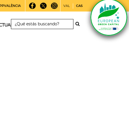
PPVALÈNCIA
VAL
CAS
CTUALIDAD