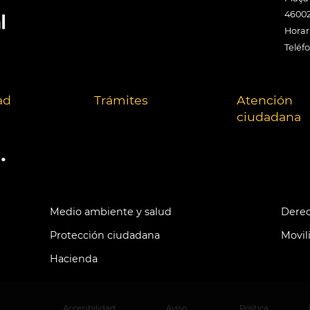
46002
Horari
Teléf
ad
Trámites
Atención
ciudadana
.
Medio ambiente y salud
Derec
Protección ciudadana
Movil
Hacienda
Accesibilidad
Aviso
Política