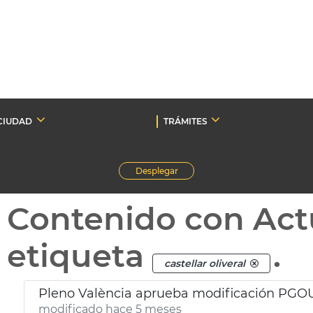
CIUDAD
TRÁMITES
Desplegar
Contenido con Act
etiqueta
.
castellar oliveral
Pleno València aprueba modificación PGOU
modificado hace 5 meses