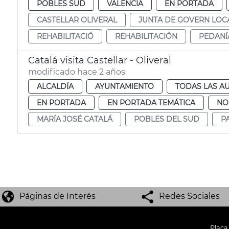
POBLES SUD
VALENCIA
EN PORTADA
CASTELLAR OLIVERAL
JUNTA DE GOVERN LOC
REHABILITACIÓ
REHABILITACIÓN
PEDANÍ
Catalá visita Castellar - Oliveral
modificado hace 2 años
ALCALDÍA
AYUNTAMIENTO
TODAS LAS A
EN PORTADA
EN PORTADA TEMÁTICA
NO
MARÍA JOSÉ CATALÁ
POBLES DEL SUD
P
Páginas de Interés
Redes Sociales
Plaça