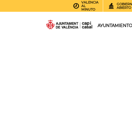
VALENCIA
GOBIER
AL
ABIERTO
MINUTO
AYUNTAMIENT