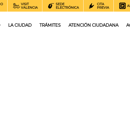
NO
VISIT
SEDE
CITA
A
VALENCIA
ELECTRÓNICA
PREVIA
O
LA CIUDAD
TRÁMITES
ATENCIÓN CIUDADANA
A