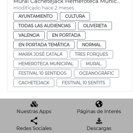
Mural Cachetejack Hemeroteca Municipal València
modificado hace 2 meses
AYUNTAMIENTO
CULTURA
TODAS LAS AUDIENCIAS
OLIVERETA
VALENCIA
EN PORTADA
EN PORTADA TEMÁTICA
NORMAL
MARÍA JOSÉ CATALÁ
TRES FORQUES
HEMEROTECA MUNICIPAL
MURAL
FESTIVAL 10 SENTIDOS
OCEANOGRÀFIC
CACHETEJACK
FESTIVAL 10 SENTITS
Nuestras Apps
Páginas de Interés
Redes Sociales
Descargas