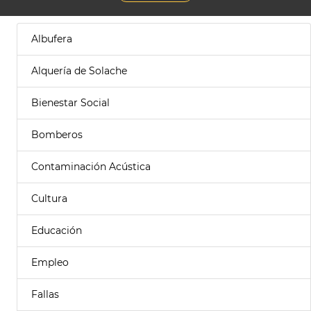
Albufera
Alquería de Solache
Bienestar Social
Bomberos
Contaminación Acústica
Cultura
Educación
Empleo
Fallas