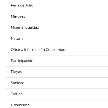
Feria de Julio
Mayores
Mujer e Igualdad
Naturia
Oficina Información Consumidor
Participación
Playas
Sanidad
Tráfico
Urbanismo