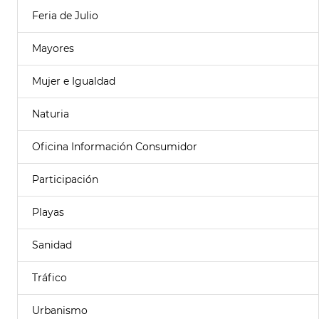
Feria de Julio
Mayores
Mujer e Igualdad
Naturia
Oficina Información Consumidor
Participación
Playas
Sanidad
Tráfico
Urbanismo