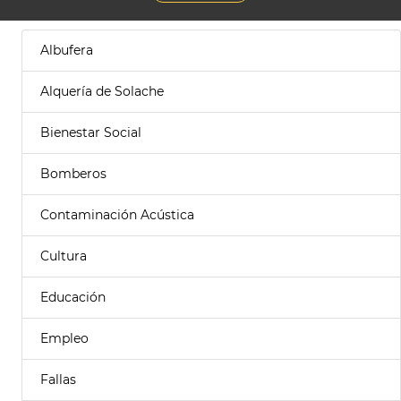
Albufera
Alquería de Solache
Bienestar Social
Bomberos
Contaminación Acústica
Cultura
Educación
Empleo
Fallas