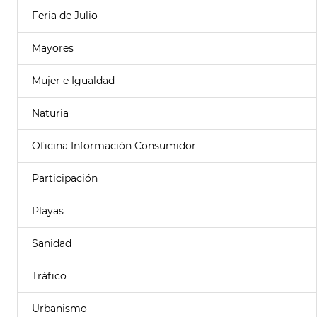
Feria de Julio
Mayores
Mujer e Igualdad
Naturia
Oficina Información Consumidor
Participación
Playas
Sanidad
Tráfico
Urbanismo