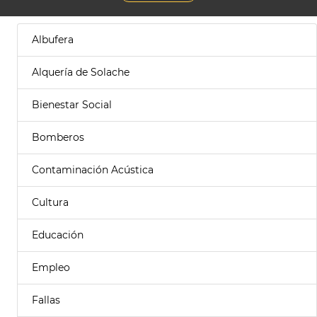
Albufera
Alquería de Solache
Bienestar Social
Bomberos
Contaminación Acústica
Cultura
Educación
Empleo
Fallas