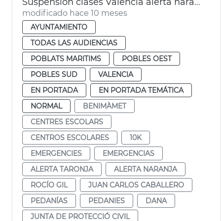
Suspensión clases València alerta naranja lluvias
modificado hace 10 meses
AYUNTAMIENTO
TODAS LAS AUDIENCIAS
POBLATS MARITIMS
POBLES OEST
POBLES SUD
VALENCIA
EN PORTADA
EN PORTADA TEMÁTICA
NORMAL
BENIMÀMET
CENTRES ESCOLARS
CENTROS ESCOLARES
10K
EMERGENCIES
EMERGENCIAS
ALERTA TARONJA
ALERTA NARANJA
ROCÍO GIL
JUAN CARLOS CABALLERO
PEDANÍAS
PEDANIES
DANA
JUNTA DE PROTECCIÓ CIVIL