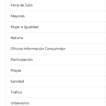
Feria de Julio
Mayores
Mujer e Igualdad
Naturia
Oficina Información Consumidor
Participación
Playas
Sanidad
Tráfico
Urbanismo