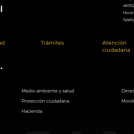
46002
Horari
Teléf
ad
Trámites
Atención
ciudadana
.
Medio ambiente y salud
Derec
Protección ciudadana
Movil
Hacienda
Accesibilidad
Aviso
Política