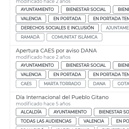
modificado hace 2 años
AYUNTAMIENTO
BIENESTAR SOCIAL
BIEN
VALENCIA
EN PORTADA
EN PORTADA TE
DERECHOS SOCIALES E INCLUSIÓN
AJUNTAME
RAMADÀ
COMUNITAT ISLÀMICA
Apertura CAES por aviso DANA
modificado hace 2 años
AYUNTAMIENTO
BIENESTAR SOCIAL
BIEN
VALENCIA
EN PORTADA
EN PORTADA TE
CAES
MARTA TORRADO
DANA
GOTA
Día Internacional del Pueblo Gitano
modificado hace 5 años
ALCALDÍA
AYUNTAMIENTO
BIENESTAR SO
TODAS LAS AUDIENCIAS
VALENCIA
EN P