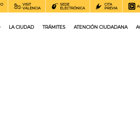
NO
VISIT
SEDE
CITA
A
VALENCIA
ELECTRÓNICA
PREVIA
O
LA CIUDAD
TRÁMITES
ATENCIÓN CIUDADANA
A