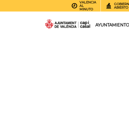
VALENCIA
GOBIER
AL
ABIERTO
MINUTO
AYUNTAMIENT