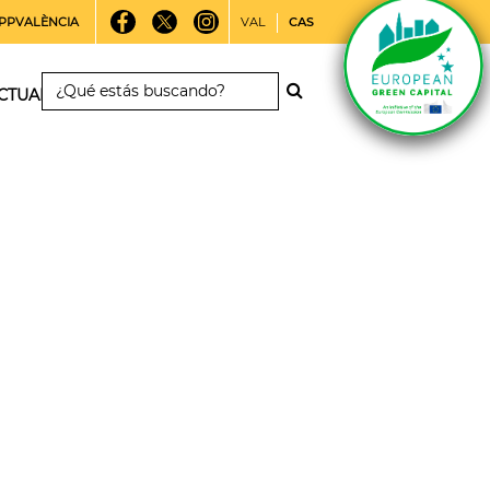
PPVALÈNCIA
VAL
CAS
CTUALIDAD