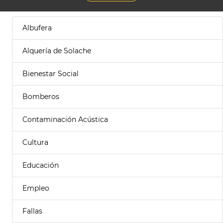
Albufera
Alquería de Solache
Bienestar Social
Bomberos
Contaminación Acústica
Cultura
Educación
Empleo
Fallas