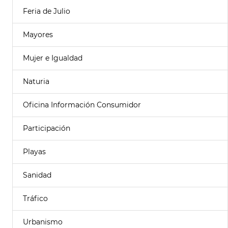
Feria de Julio
Mayores
Mujer e Igualdad
Naturia
Oficina Información Consumidor
Participación
Playas
Sanidad
Tráfico
Urbanismo