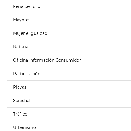
Feria de Julio
Mayores
Mujer e Igualdad
Naturia
Oficina Información Consumidor
Participación
Playas
Sanidad
Tráfico
Urbanismo