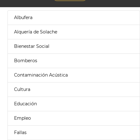
Albufera
Alquería de Solache
Bienestar Social
Bomberos
Contaminación Acústica
Cultura
Educación
Empleo
Fallas