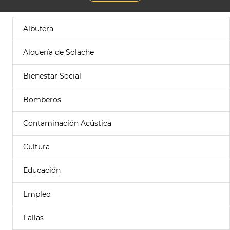
Albufera
Alquería de Solache
Bienestar Social
Bomberos
Contaminación Acústica
Cultura
Educación
Empleo
Fallas