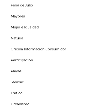
Feria de Julio
Mayores
Mujer e Igualdad
Naturia
Oficina Información Consumidor
Participación
Playas
Sanidad
Tráfico
Urbanismo