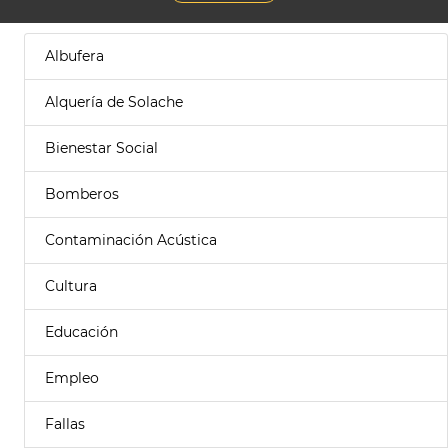
Albufera
Alquería de Solache
Bienestar Social
Bomberos
Contaminación Acústica
Cultura
Educación
Empleo
Fallas