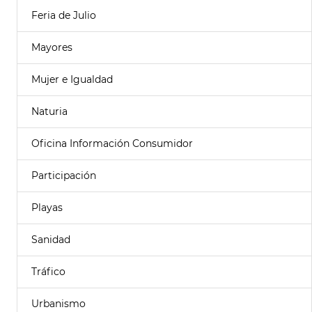
Feria de Julio
Mayores
Mujer e Igualdad
Naturia
Oficina Información Consumidor
Participación
Playas
Sanidad
Tráfico
Urbanismo