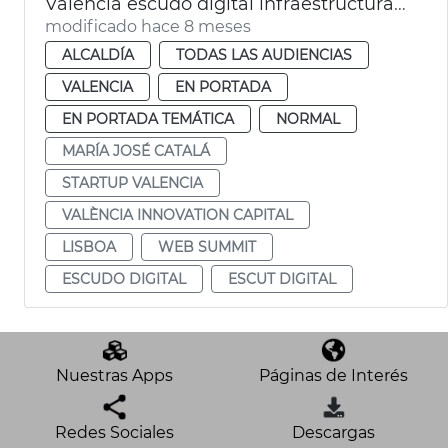
València escudo digital infraestructuras críticas
modificado hace 8 meses
ALCALDÍA
TODAS LAS AUDIENCIAS
VALENCIA
EN PORTADA
EN PORTADA TEMÁTICA
NORMAL
MARÍA JOSÉ CATALÁ
STARTUP VALENCIA
VALÈNCIA INNOVATION CAPITAL
LISBOA
WEB SUMMIT
ESCUDO DIGITAL
ESCUT DIGITAL
Nuestras Apps
Páginas de Interés
Redes Sociales
Descargas