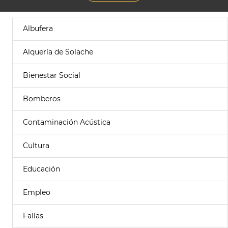
Albufera
Alquería de Solache
Bienestar Social
Bomberos
Contaminación Acústica
Cultura
Educación
Empleo
Fallas