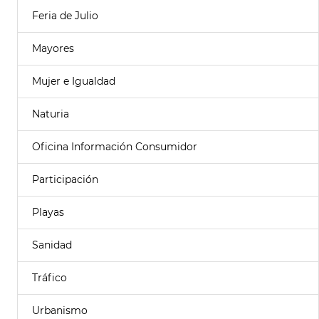
Feria de Julio
Mayores
Mujer e Igualdad
Naturia
Oficina Información Consumidor
Participación
Playas
Sanidad
Tráfico
Urbanismo