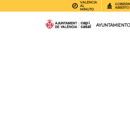
VALENCIA
GOBIER
AL
ABIERTO
MINUTO
AYUNTAMIENT