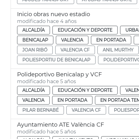
Inicio obras nuevo estadio
modificado hace 4 años
ALCALDÍA
EDUCACIÓN Y DEPORTE
URBA
BENICALAP
VALENCIA
EN PORTADA
JOAN RIBÓ
VALENCIA CF
ANIL MURTHY
POLIESPORTIU DE BENICALAP
POLIDEPORTIV
Polideportivo Benicalap y VCF
modificado hace 5 años
ALCALDÍA
EDUCACIÓN Y DEPORTE
VALE
VALENCIA
EN PORTADA
EN PORTADA TE
PILAR BERNABÉ
VALENCIA CF
POLIESPOR
Ayuntamiento ATE València CF
modificado hace 5 años