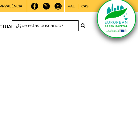
PPVALÈNCIA
VAL
CAS
CTUALIDAD