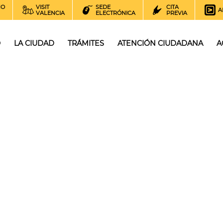
NO
VISIT
SEDE
CITA
A
VALENCIA
ELECTRÓNICA
PREVIA
O
LA CIUDAD
TRÁMITES
ATENCIÓN CIUDADANA
A