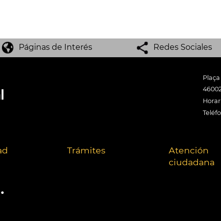
Páginas de Interés
Redes Sociales
Plaça
46002
Horari
Teléf
ad
Trámites
Atención
ciudadana
.