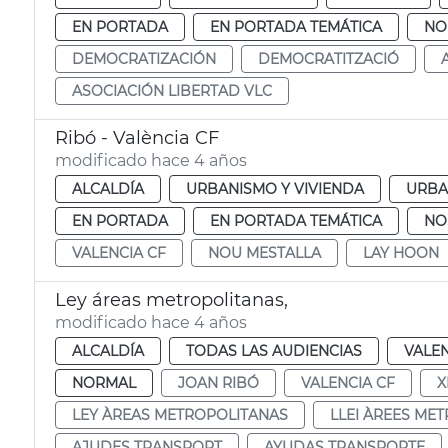
EN PORTADA
EN PORTADA TEMÁTICA
NO
DEMOCRATIZACIÓN
DEMOCRATITZACIÓ
ASOCIACIÓN LIBERTAD VLC
Ribó - València CF
modificado hace 4 años
ALCALDÍA
URBANISMO Y VIVIENDA
URBA
EN PORTADA
EN PORTADA TEMÁTICA
NO
VALENCIA CF
NOU MESTALLA
LAY HOON
Ley áreas metropolitanas,
modificado hace 4 años
ALCALDÍA
TODAS LAS AUDIENCIAS
VALE
NORMAL
JOAN RIBÓ
VALENCIA CF
X
LEY ÀREAS METROPOLITANAS
LLEI ÀREES ME
AJUDES TRANSPORT
AYUDAS TRANSPORTE