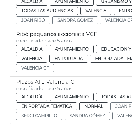
ALCALDÍA
AYUNTAMIENTO
URBANISMO Y
TODAS LAS AUDIENCIAS
VALENCIA
EN P
JOAN RIBÓ
SANDRA GÓMEZ
VALENCIA C
Ribó pequeños accionista VCF
modificado hace 5 años
ALCALDÍA
AYUNTAMIENTO
EDUCACIÓN Y
VALENCIA
EN PORTADA
EN PORTADA TE
VALENCIA CF
Plazos ATE Valencia CF
modificado hace 5 años
ALCALDÍA
AYUNTAMIENTO
TODAS LAS A
EN PORTADA TEMÁTICA
NORMAL
JOAN R
SERGI CAMPILLO
SANDRA GÓMEZ
VALEN