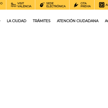
NO
VISIT
SEDE
CITA
A
VALENCIA
ELECTRÓNICA
PREVIA
O
LA CIUDAD
TRÁMITES
ATENCIÓN CIUDADANA
A