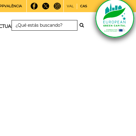
PPVALÈNCIA
VAL
CAS
CTUALIDAD