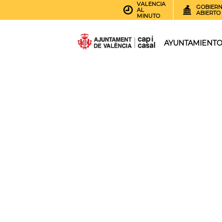
VALENCIA
GOBIER
AL
ABIERTO
MINUTO
AYUNTAMIENT