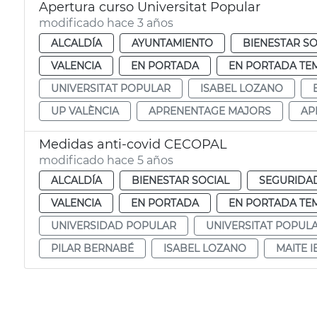
Apertura curso Universitat Popular
modificado hace 3 años
ALCALDÍA
AYUNTAMIENTO
BIENESTAR SO
VALENCIA
EN PORTADA
EN PORTADA TE
UNIVERSITAT POPULAR
ISABEL LOZANO
UP VALÈNCIA
APRENENTAGE MAJORS
AP
Medidas anti-covid CECOPAL
modificado hace 5 años
ALCALDÍA
BIENESTAR SOCIAL
SEGURIDA
VALENCIA
EN PORTADA
EN PORTADA TE
UNIVERSIDAD POPULAR
UNIVERSITAT POPUL
PILAR BERNABÉ
ISABEL LOZANO
MAITE 