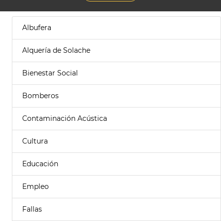
Albufera
Alquería de Solache
Bienestar Social
Bomberos
Contaminación Acústica
Cultura
Educación
Empleo
Fallas