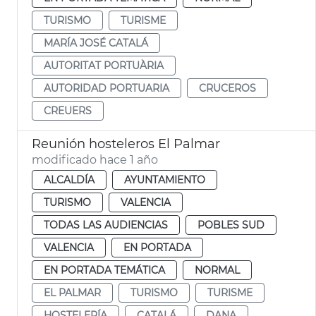
TURISMO
TURISME
MARÍA JOSÉ CATALÁ
AUTORITAT PORTUÀRIA
AUTORIDAD PORTUARIA
CRUCEROS
CREUERS
Reunión hosteleros El Palmar
modificado hace 1 año
ALCALDÍA
AYUNTAMIENTO
TURISMO
VALENCIA
TODAS LAS AUDIENCIAS
POBLES SUD
VALENCIA
EN PORTADA
EN PORTADA TEMÁTICA
NORMAL
EL PALMAR
TURISMO
TURISME
HOSTELERÍA
CATALÁ
DANA