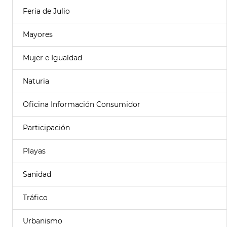
Feria de Julio
Mayores
Mujer e Igualdad
Naturia
Oficina Información Consumidor
Participación
Playas
Sanidad
Tráfico
Urbanismo