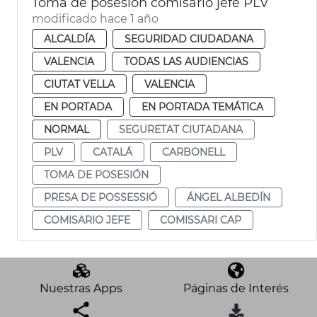
Toma de posesión comisario jefe PLV
modificado hace 1 año
ALCALDÍA
SEGURIDAD CIUDADANA
VALENCIA
TODAS LAS AUDIENCIAS
CIUTAT VELLA
VALENCIA
EN PORTADA
EN PORTADA TEMÁTICA
NORMAL
SEGURETAT CIUTADANA
PLV
CATALÁ
CARBONELL
TOMA DE POSESIÓN
PRESA DE POSSESSIÓ
ÁNGEL ALBEDÍN
COMISARIO JEFE
COMISSARI CAP
Nuestras Apps
Páginas de Interés