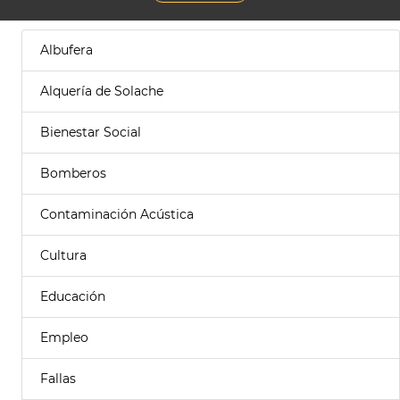
Albufera
Alquería de Solache
Bienestar Social
Bomberos
Contaminación Acústica
Cultura
Educación
Empleo
Fallas