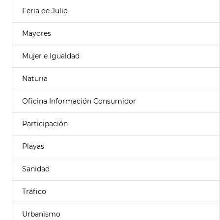
Feria de Julio
Mayores
Mujer e Igualdad
Naturia
Oficina Información Consumidor
Participación
Playas
Sanidad
Tráfico
Urbanismo