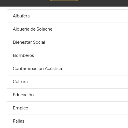
Albufera
Alquería de Solache
Bienestar Social
Bomberos
Contaminación Acústica
Cultura
Educación
Empleo
Fallas