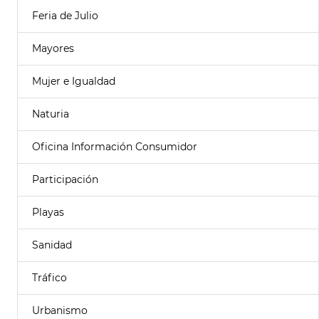
Feria de Julio
Mayores
Mujer e Igualdad
Naturia
Oficina Información Consumidor
Participación
Playas
Sanidad
Tráfico
Urbanismo