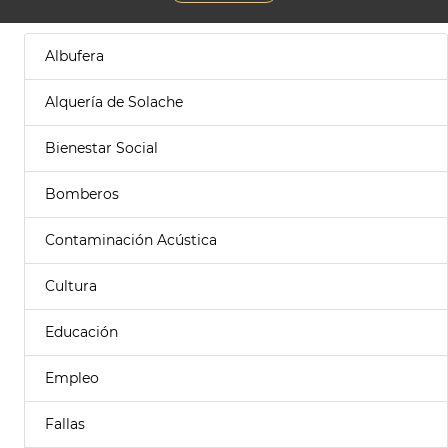
Albufera
Alquería de Solache
Bienestar Social
Bomberos
Contaminación Acústica
Cultura
Educación
Empleo
Fallas