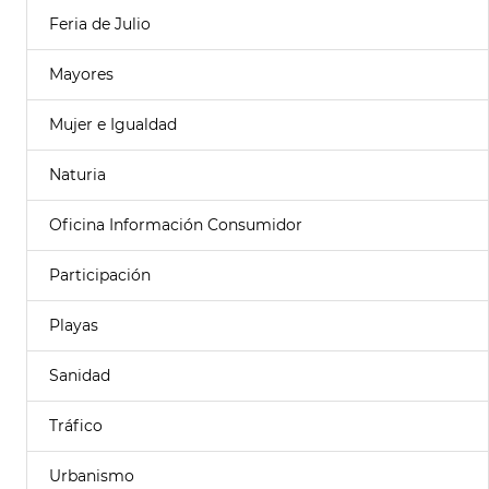
Feria de Julio
Mayores
Mujer e Igualdad
Naturia
Oficina Información Consumidor
Participación
Playas
Sanidad
Tráfico
Urbanismo