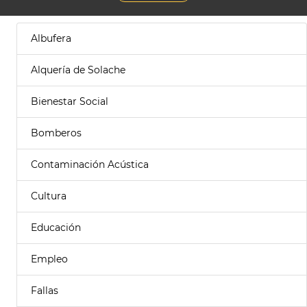
Albufera
Alquería de Solache
Bienestar Social
Bomberos
Contaminación Acústica
Cultura
Educación
Empleo
Fallas