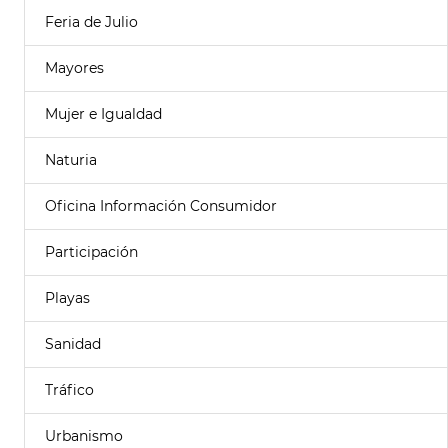
Feria de Julio
Mayores
Mujer e Igualdad
Naturia
Oficina Información Consumidor
Participación
Playas
Sanidad
Tráfico
Urbanismo