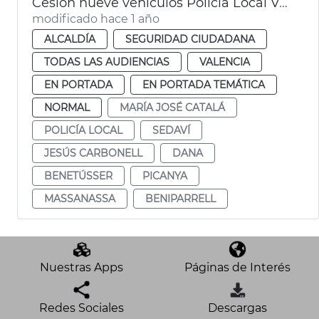
Cesión nueve vehículos Policía Local València municipios afectados dana
modificado hace 1 año
ALCALDÍA
SEGURIDAD CIUDADANA
TODAS LAS AUDIENCIAS
VALENCIA
EN PORTADA
EN PORTADA TEMÁTICA
NORMAL
MARÍA JOSÉ CATALÁ
POLICÍA LOCAL
SEDAVÍ
JESÚS CARBONELL
DANA
BENETÚSSER
PICANYA
MASSANASSA
BENIPARRELL
Nuestras Apps
Páginas de Interés
Redes Sociales
Descargas