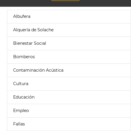
Albufera
Alquería de Solache
Bienestar Social
Bomberos
Contaminación Acústica
Cultura
Educación
Empleo
Fallas