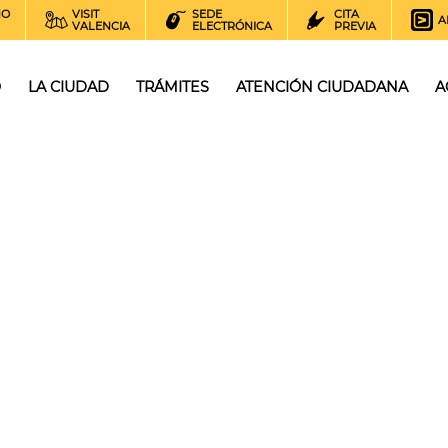
NO
VISIT
SEDE
CITA
A
VALENCIA
ELECTRÓNICA
PREVIA
O
LA CIUDAD
TRÁMITES
ATENCIÓN CIUDADANA
A