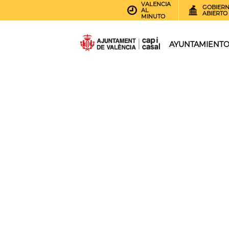
VALENCIA
GOBIER
AL
ABIERTO
MINUTO
AYUNTAMIENT