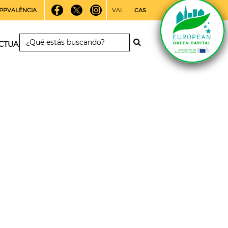
PPVALÈNCIA
VAL
CAS
CTUALIDAD