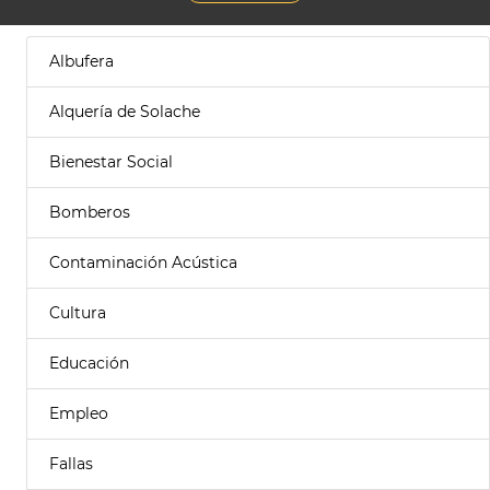
Albufera
Alquería de Solache
Bienestar Social
Bomberos
Contaminación Acústica
Cultura
Educación
Empleo
Fallas