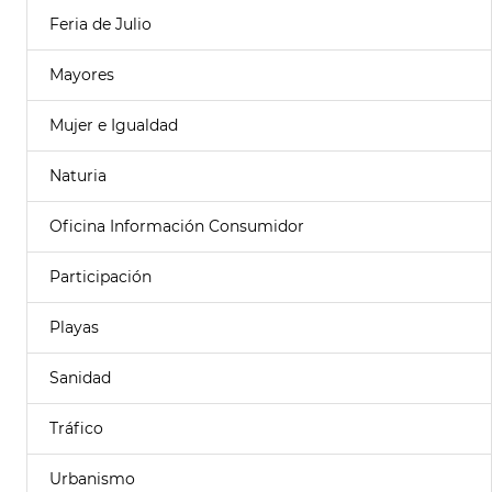
Feria de Julio
Mayores
Mujer e Igualdad
Naturia
Oficina Información Consumidor
Participación
Playas
Sanidad
Tráfico
Urbanismo