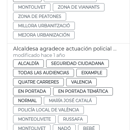
MONTOLIVET
ZONA DE VIANANTS
ZONA DE PEATONES
MILLORA URBANITZACIÓ
MEJORA URBANIZACIÓN
Alcaldesa agradece actuación policial que salva a una recién nacida en Monteolivete
modificado hace 1 año
ALCALDÍA
SEGURIDAD CIUDADANA
TODAS LAS AUDIENCIAS
EIXAMPLE
QUATRE CARRERES
VALENCIA
EN PORTADA
EN PORTADA TEMÁTICA
NORMAL
MARÍA JOSÉ CATALÁ
POLICÍA LOCAL DE VALÈNCIA
MONTEOLIVETE
RUSSAFA
MONTOLIVET
NADÓ
BEBÉ