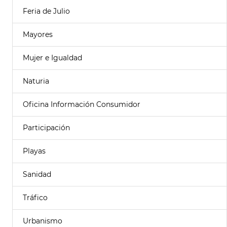
Feria de Julio
Mayores
Mujer e Igualdad
Naturia
Oficina Información Consumidor
Participación
Playas
Sanidad
Tráfico
Urbanismo