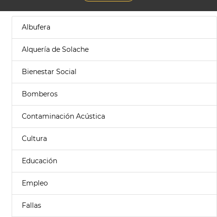
Albufera
Alquería de Solache
Bienestar Social
Bomberos
Contaminación Acústica
Cultura
Educación
Empleo
Fallas