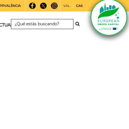
PPVALÈNCIA
VAL
CAS
CTUALIDAD