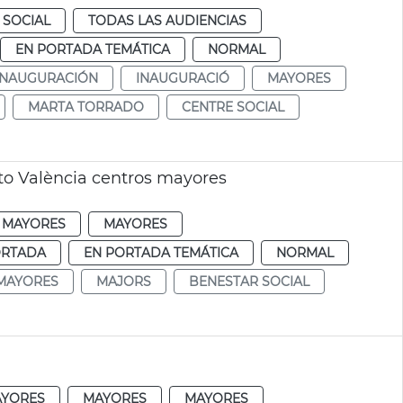
 SOCIAL
TODAS LAS AUDIENCIAS
EN PORTADA TEMÁTICA
NORMAL
INAUGURACIÓN
INAUGURACIÓ
MAYORES
MARTA TORRADO
CENTRE SOCIAL
o València centros mayores
 MAYORES
MAYORES
ORTADA
EN PORTADA TEMÁTICA
NORMAL
MAYORES
MAJORS
BENESTAR SOCIAL
AYORES
MAYORES
MAYORES