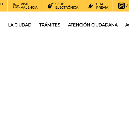
NO
VISIT
SEDE
CITA
A
VALENCIA
ELECTRÓNICA
PREVIA
O
LA CIUDAD
TRÁMITES
ATENCIÓN CIUDADANA
A