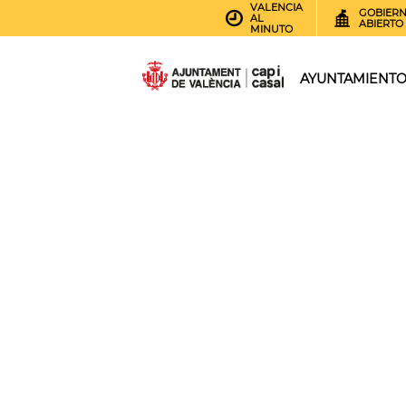
VALENCIA
GOBIER
AL
ABIERTO
MINUTO
AYUNTAMIENT