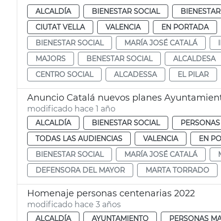
ALCALDÍA
BIENESTAR SOCIAL
BIENESTAR
CIUTAT VELLA
VALENCIA
EN PORTADA
BIENESTAR SOCIAL
MARÍA JOSÉ CATALÁ
MAJORS
BENESTAR SOCIAL
ALCALDESA
CENTRO SOCIAL
ALCADESSA
EL PILAR
Anuncio Catalá nuevos planes Ayuntamient
modificado hace 1 año
ALCALDÍA
BIENESTAR SOCIAL
PERSONAS
TODAS LAS AUDIENCIAS
VALENCIA
EN P
BIENESTAR SOCIAL
MARÍA JOSÉ CATALÁ
DEFENSORA DEL MAYOR
MARTA TORRADO
Homenaje personas centenarias 2022
modificado hace 3 años
ALCALDÍA
AYUNTAMIENTO
PERSONAS M