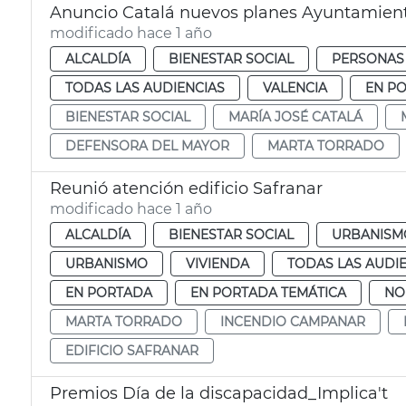
Anuncio Catalá nuevos planes Ayuntamient
modificado hace 1 año
ALCALDÍA
BIENESTAR SOCIAL
PERSONAS
TODAS LAS AUDIENCIAS
VALENCIA
EN P
BIENESTAR SOCIAL
MARÍA JOSÉ CATALÁ
DEFENSORA DEL MAYOR
MARTA TORRADO
Reunió atención edificio Safranar
modificado hace 1 año
ALCALDÍA
BIENESTAR SOCIAL
URBANISMO
URBANISMO
VIVIENDA
TODAS LAS AUDI
EN PORTADA
EN PORTADA TEMÁTICA
NO
MARTA TORRADO
INCENDIO CAMPANAR
EDIFICIO SAFRANAR
Premios Día de la discapacidad_Implica't