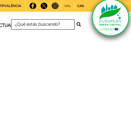
PPVALÈNCIA
VAL
CAS
CTUALIDAD