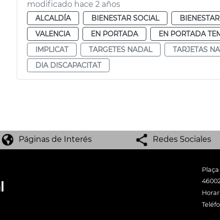
modificado hace 2 años
ALCALDÍA
BIENESTAR SOCIAL
BIENESTAR
VALENCIA
EN PORTADA
EN PORTADA TE
IMPLICAT
TARGETES NADAL
TARJETAS N
DIA DISCAPACITAT
Páginas de Interés
Redes Sociales
Plaça
46002
Horari
Teléf