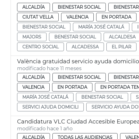
ALCALDÍA
BIENESTAR SOCIAL
BIENESTAR
CIUTAT VELLA
VALENCIA
EN PORTADA
BIENESTAR SOCIAL
MARÍA JOSÉ CATALÁ
MAJORS
BENESTAR SOCIAL
ALCALDESA
CENTRO SOCIAL
ALCADESSA
EL PILAR
València gratuidad servicio ayuda domicilio
modificado hace 11 meses
ALCALDÍA
BIENESTAR SOCIAL
BIENESTAR
VALENCIA
EN PORTADA
EN PORTADA TE
MARÍA JOSÉ CATALÁ
BENESTAR SOCIAL
SERVICI AJUDA DOMICILI
SERVICIO AYUDA DO
Candidatura VLC Ciudad Accesible Europea
modificado hace 1 año
ALCALDÍA
TODAS LAS AUDIENCIAS
VALE