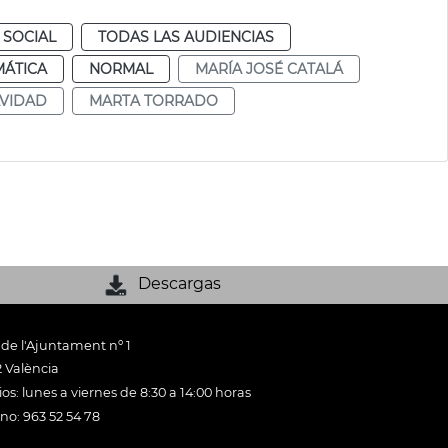
 SOCIAL
TODAS LAS AUDIENCIAS
MÁTICA
NORMAL
MARÍA JOSÉ CATALÁ
AVIDAD
MARTA TORRADO
Descargas
 de l'Ajuntament nº 1
 València
os: lunes a viernes de 8:30 a 14:00 horas
ono: 963 52 54 78