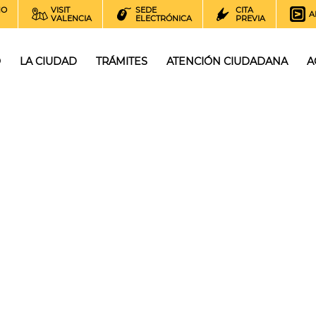
NO
VISIT
SEDE
CITA
A
VALENCIA
ELECTRÓNICA
PREVIA
O
LA CIUDAD
TRÁMITES
ATENCIÓN CIUDADANA
A