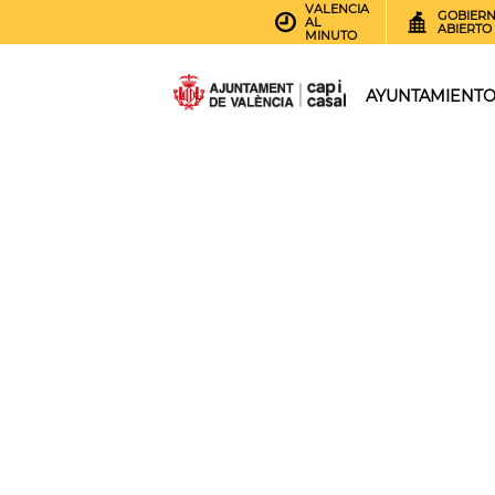
VALENCIA
GOBIER
AL
ABIERTO
MINUTO
AYUNTAMIENT