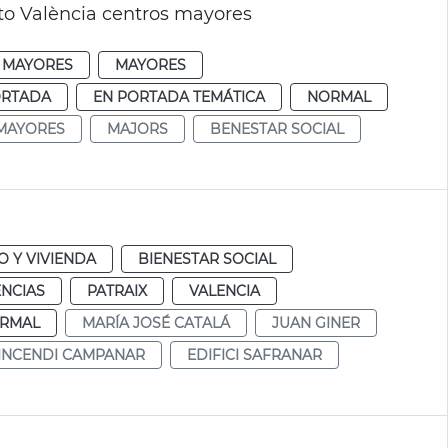
o València centros mayores
 MAYORES
MAYORES
ORTADA
EN PORTADA TEMÁTICA
NORMAL
MAYORES
MAJORS
BENESTAR SOCIAL
 Y VIVIENDA
BIENESTAR SOCIAL
ENCIAS
PATRAIX
VALENCIA
RMAL
MARÍA JOSÉ CATALÁ
JUAN GINER
INCENDI CAMPANAR
EDIFICI SAFRANAR