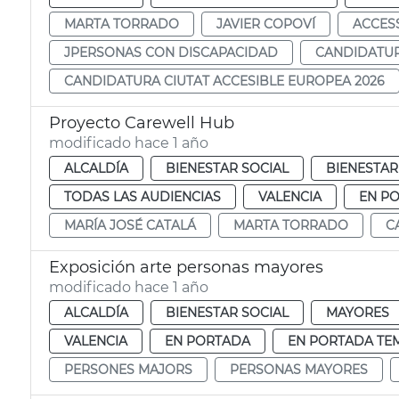
MARTA TORRADO
JAVIER COPOVÍ
ACCES
JPERSONAS CON DISCAPACIDAD
CANDIDATUR
CANDIDATURA CIUTAT ACCESIBLE EUROPEA 2026
Proyecto Carewell Hub
modificado hace 1 año
ALCALDÍA
BIENESTAR SOCIAL
BIENESTAR
TODAS LAS AUDIENCIAS
VALENCIA
EN P
MARÍA JOSÉ CATALÁ
MARTA TORRADO
C
Exposición arte personas mayores
modificado hace 1 año
ALCALDÍA
BIENESTAR SOCIAL
MAYORES
VALENCIA
EN PORTADA
EN PORTADA TE
PERSONES MAJORS
PERSONAS MAYORES