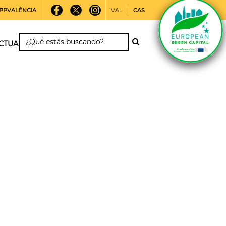
PPVALÈNCIA
VAL
CAS
CTUALIDAD