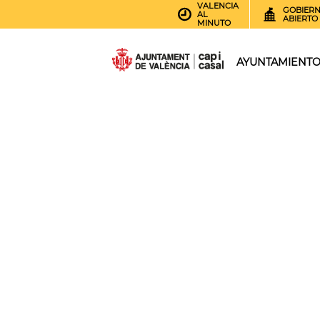
VALENCIA
GOBIER
AL
ABIERTO
MINUTO
AYUNTAMIENT