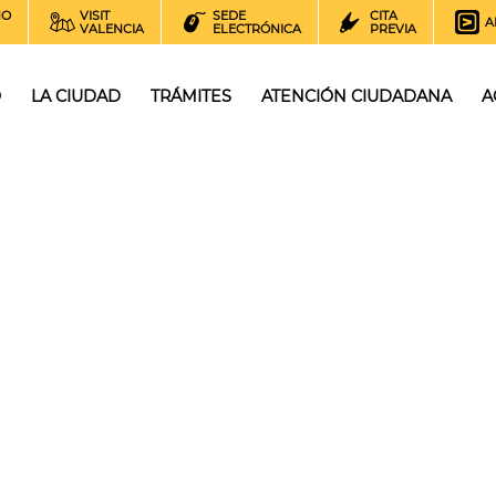
NO
VISIT
SEDE
CITA
A
VALENCIA
ELECTRÓNICA
PREVIA
O
LA CIUDAD
TRÁMITES
ATENCIÓN CIUDADANA
A