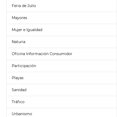
Feria de Julio
Mayores
Mujer e Igualdad
Naturia
Oficina Información Consumidor
Participación
Playas
Sanidad
Tráfico
Urbanismo