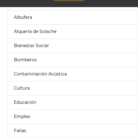
Albufera
Alquería de Solache
Bienestar Social
Bomberos
Contaminación Acústica
Cultura
Educación
Empleo
Fallas