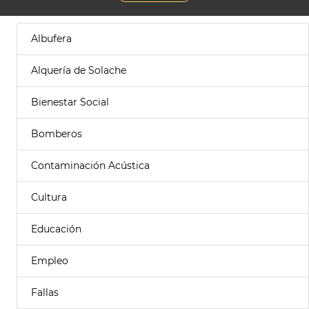
Albufera
Alquería de Solache
Bienestar Social
Bomberos
Contaminación Acústica
Cultura
Educación
Empleo
Fallas