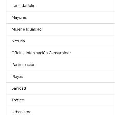
Feria de Julio
Mayores
Mujer e Igualdad
Naturia
Oficina Información Consumidor
Participación
Playas
Sanidad
Tráfico
Urbanismo