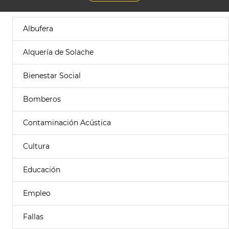
Albufera
Alquería de Solache
Bienestar Social
Bomberos
Contaminación Acústica
Cultura
Educación
Empleo
Fallas