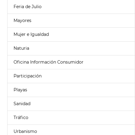
Feria de Julio
Mayores
Mujer e Igualdad
Naturia
Oficina Información Consumidor
Participación
Playas
Sanidad
Tráfico
Urbanismo