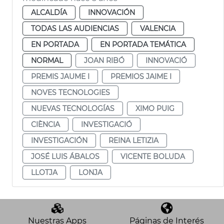
ALCALDÍA
INNOVACIÓN
TODAS LAS AUDIENCIAS
VALENCIA
EN PORTADA
EN PORTADA TEMÁTICA
NORMAL
JOAN RIBÓ
INNOVACIÓ
PREMIS JAUME I
PREMIOS JAIME I
NOVES TECNOLOGIES
NUEVAS TECNOLOGÍAS
XIMO PUIG
CIÈNCIA
INVESTIGACIÓ
INVESTIGACIÓN
REINA LETIZIA
JOSÉ LUIS ÁBALOS
VICENTE BOLUDA
LLOTJA
LONJA
Nuestras Apps
Páginas de Interés