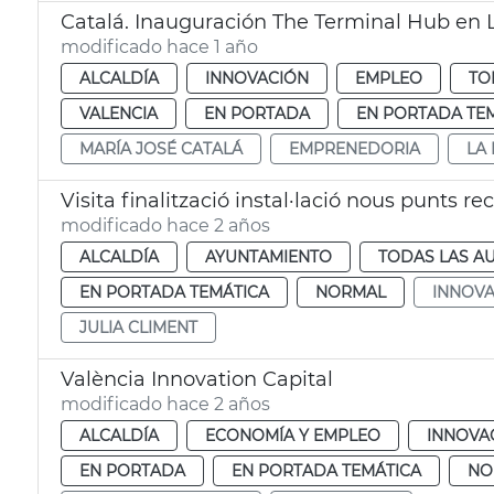
Catalá. Inauguración The Terminal Hub en 
modificado hace 1 año
ALCALDÍA
INNOVACIÓN
EMPLEO
TO
VALENCIA
EN PORTADA
EN PORTADA TE
MARÍA JOSÉ CATALÁ
EMPRENEDORIA
LA
Visita finalització instal·lació nous punts re
modificado hace 2 años
ALCALDÍA
AYUNTAMIENTO
TODAS LAS A
EN PORTADA TEMÁTICA
NORMAL
INNOVA
JULIA CLIMENT
València Innovation Capital
modificado hace 2 años
ALCALDÍA
ECONOMÍA Y EMPLEO
INNOVA
EN PORTADA
EN PORTADA TEMÁTICA
NO