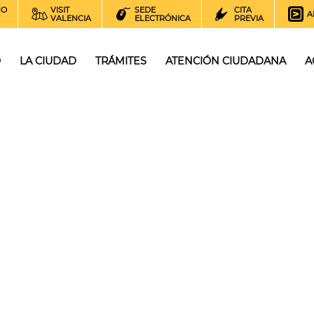
NO
VISIT
SEDE
CITA
A
VALENCIA
ELECTRÓNICA
PREVIA
O
LA CIUDAD
TRÁMITES
ATENCIÓN CIUDADANA
A