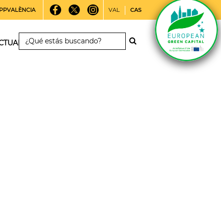
PPVALÈNCIA
VAL
CAS
CTUALIDAD