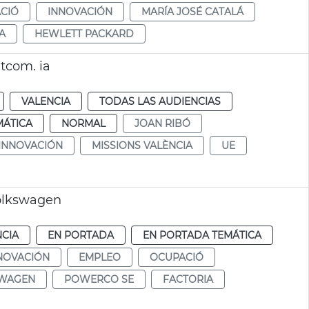
CIÓ
INNOVACIÓN
MARÍA JOSÉ CATALÁ
A
HEWLETT PACKARD
itcom. ia
VALENCIA
TODAS LAS AUDIENCIAS
MÁTICA
NORMAL
JOAN RIBÓ
INNOVACIÓN
MISSIONS VALÈNCIA
UE
olkswagen
NCIA
EN PORTADA
EN PORTADA TEMÁTICA
NOVACIÓN
EMPLEO
OCUPACIÓ
WAGEN
POWERCO SE
FACTORIA