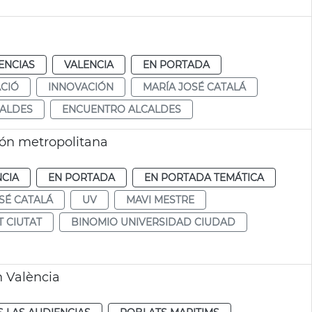
ENCIAS
VALENCIA
EN PORTADA
CIÓ
INNOVACIÓN
MARÍA JOSÉ CATALÁ
ALDES
ENCUENTRO ALCALDES
ión metropolitana
NCIA
EN PORTADA
EN PORTADA TEMÁTICA
SÉ CATALÁ
UV
MAVI MESTRE
T CIUTAT
BINOMIO UNIVERSIDAD CIUDAD
n València