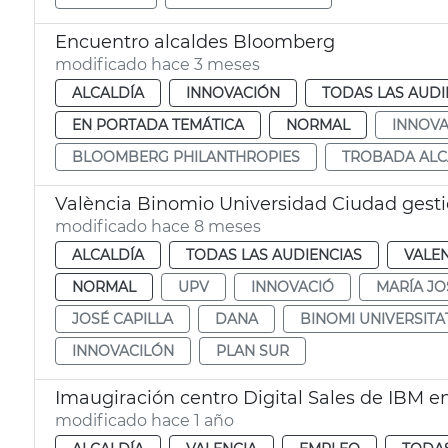
Encuentro alcaldes Bloomberg
modificado hace 3 meses
ALCALDÍA
INNOVACIÓN
TODAS LAS AUDI
EN PORTADA TEMÁTICA
NORMAL
INNOVA
BLOOMBERG PHILANTHROPIES
TROBADA ALC
València Binomio Universidad Ciudad gest
modificado hace 8 meses
ALCALDÍA
TODAS LAS AUDIENCIAS
VALE
NORMAL
UPV
INNOVACIÓ
MARÍA JO
JOSÉ CAPILLA
DANA
BINOMI UNIVERSITA
INNOVACILÓN
PLAN SUR
Imaugiración centro Digital Sales de IBM e
modificado hace 1 año