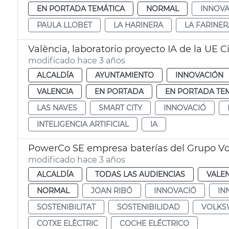
EN PORTADA TEMÁTICA
NORMAL
INNOVA
PAULA LLOBET
LA HARINERA
LA FARINER
València, laboratorio proyecto IA de la UE C
modificado hace 3 años
ALCALDÍA
AYUNTAMIENTO
INNOVACIÓN
VALENCIA
EN PORTADA
EN PORTADA TE
LAS NAVES
SMART CITY
INNOVACIÓ
INTELIGENCIA ARTIFICIAL
IA
PowerCo SE empresa baterías del Grupo V
modificado hace 3 años
ALCALDÍA
TODAS LAS AUDIENCIAS
VALE
NORMAL
JOAN RIBÓ
INNOVACIÓ
IN
SOSTENIBILITAT
SOSTENIBILIDAD
VOLKS
COTXE ELÈCTRIC
COCHE ELÉCTRICO