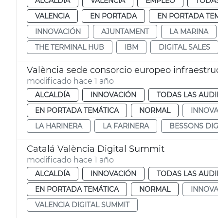
ALCALDÍA
VALENCIA
EMPLEO
TODAS
VALENCIA
EN PORTADA
EN PORTADA TE
INNOVACIÓN
AJUNTAMENT
LA MARINA
THE TERMINAL HUB
IBM
DIGITAL SALES
València sede consorcio europeo infraestruc
modificado hace 1 año
ALCALDÍA
INNOVACIÓN
TODAS LAS AUDI
EN PORTADA TEMÁTICA
NORMAL
INNOVA
LA HARINERA
LA FARINERA
BESSONS DIG
Catalá València Digital Summit
modificado hace 1 año
ALCALDÍA
INNOVACIÓN
TODAS LAS AUDI
EN PORTADA TEMÁTICA
NORMAL
INNOVA
VALENCIA DIGITAL SUMMIT