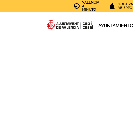
VALENCIA
GOBIER
AL
ABIERTO
MINUTO
AYUNTAMIENT