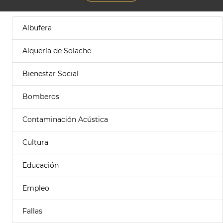
Albufera
Alquería de Solache
Bienestar Social
Bomberos
Contaminación Acústica
Cultura
Educación
Empleo
Fallas