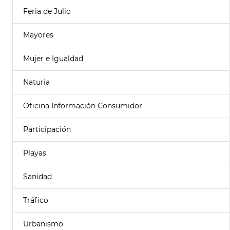
Feria de Julio
Mayores
Mujer e Igualdad
Naturia
Oficina Información Consumidor
Participación
Playas
Sanidad
Tráfico
Urbanismo