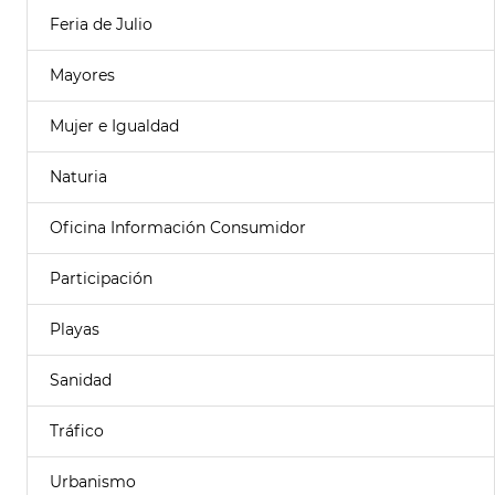
Feria de Julio
Mayores
Mujer e Igualdad
Naturia
Oficina Información Consumidor
Participación
Playas
Sanidad
Tráfico
Urbanismo