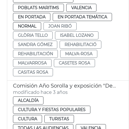
POBLATS MARITIMS
VALENCIA
EN PORTADA
EN PORTADA TEMÁTICA
NORMAL
JOAN RIBÓ
GLÒRIA TELLO
ISABEL LOZANO
SANDRA GÓMEZ
REHABILITACIÓ
REHABILITACIÓN
MALVA-ROSA
MALVARROSA
CASETES ROSA
CASITAS ROSA
Comisión Año Sorolla y exposición "De la foscor a la llum"
modificado hace 3 años
ALCALDÍA
CULTURA Y FIESTAS POPULARES
CULTURA
TURISTAS
TODAS LAS AUDIENCIAS
VALENCIA