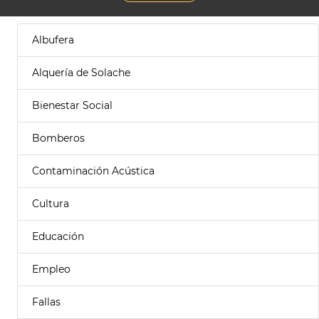
Albufera
Alquería de Solache
Bienestar Social
Bomberos
Contaminación Acústica
Cultura
Educación
Empleo
Fallas