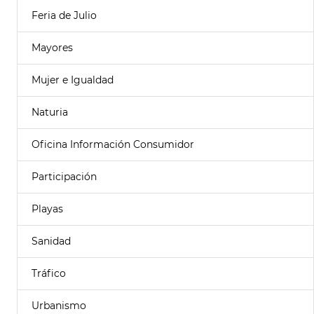
Feria de Julio
Mayores
Mujer e Igualdad
Naturia
Oficina Información Consumidor
Participación
Playas
Sanidad
Tráfico
Urbanismo