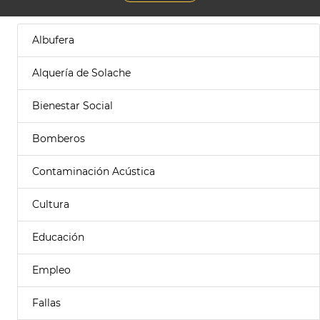
Albufera
Alquería de Solache
Bienestar Social
Bomberos
Contaminación Acústica
Cultura
Educación
Empleo
Fallas