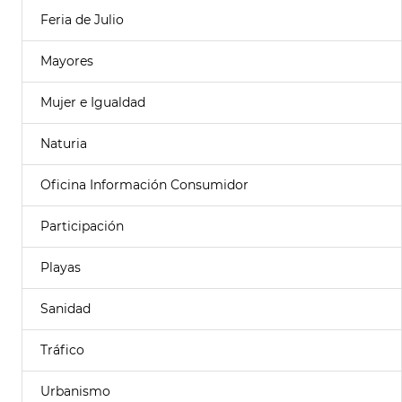
Feria de Julio
Mayores
Mujer e Igualdad
Naturia
Oficina Información Consumidor
Participación
Playas
Sanidad
Tráfico
Urbanismo