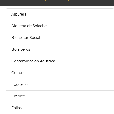
Albufera
Alquería de Solache
Bienestar Social
Bomberos
Contaminación Acústica
Cultura
Educación
Empleo
Fallas