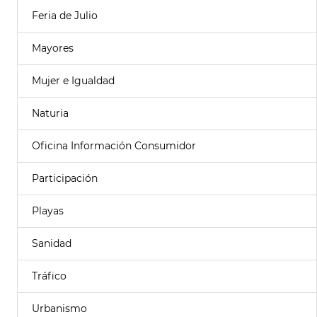
Feria de Julio
Mayores
Mujer e Igualdad
Naturia
Oficina Información Consumidor
Participación
Playas
Sanidad
Tráfico
Urbanismo