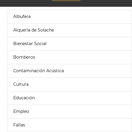
Albufera
Alquería de Solache
Bienestar Social
Bomberos
Contaminación Acústica
Cultura
Educación
Empleo
Fallas