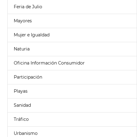
Feria de Julio
Mayores
Mujer e Igualdad
Naturia
Oficina Información Consumidor
Participación
Playas
Sanidad
Tráfico
Urbanismo