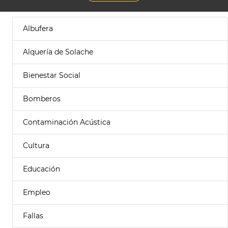
Albufera
Alquería de Solache
Bienestar Social
Bomberos
Contaminación Acústica
Cultura
Educación
Empleo
Fallas