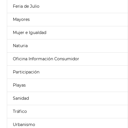
Feria de Julio
Mayores
Mujer e Igualdad
Naturia
Oficina Información Consumidor
Participación
Playas
Sanidad
Tráfico
Urbanismo