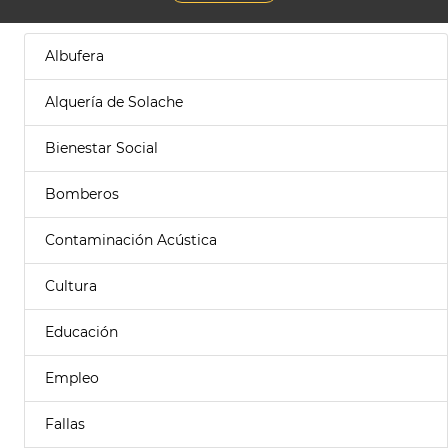
Albufera
Alquería de Solache
Bienestar Social
Bomberos
Contaminación Acústica
Cultura
Educación
Empleo
Fallas