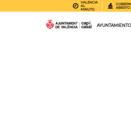
VALENCIA
GOBIER
AL
ABIERTO
MINUTO
AYUNTAMIENT