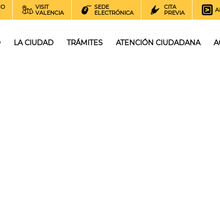
NO
VISIT
SEDE
CITA
A
VALENCIA
ELECTRÓNICA
PREVIA
O
LA CIUDAD
TRÁMITES
ATENCIÓN CIUDADANA
A