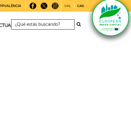
PPVALÈNCIA
VAL
CAS
CTUALIDAD