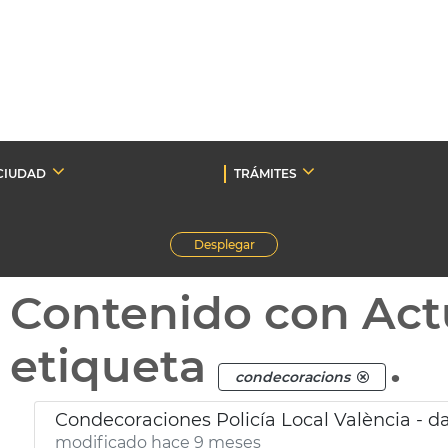
CIUDAD
TRÁMITES
Desplegar
Contenido con Act
etiqueta
.
condecoracions
Condecoraciones Policía Local València - d
modificado hace 9 meses