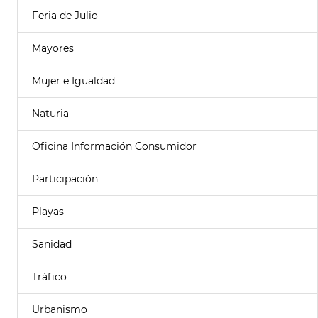
Feria de Julio
Mayores
Mujer e Igualdad
Naturia
Oficina Información Consumidor
Participación
Playas
Sanidad
Tráfico
Urbanismo