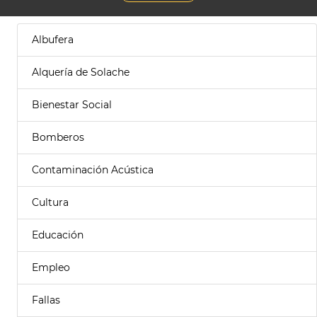
Albufera
Alquería de Solache
Bienestar Social
Bomberos
Contaminación Acústica
Cultura
Educación
Empleo
Fallas