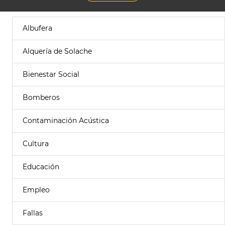
Albufera
Alquería de Solache
Bienestar Social
Bomberos
Contaminación Acústica
Cultura
Educación
Empleo
Fallas