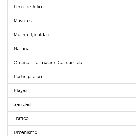
Feria de Julio
Mayores
Mujer e Igualdad
Naturia
Oficina Información Consumidor
Participación
Playas
Sanidad
Tráfico
Urbanismo