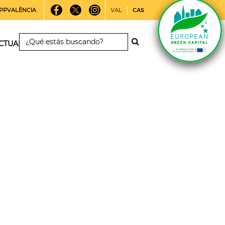
PPVALÈNCIA
VAL
CAS
CTUALIDAD