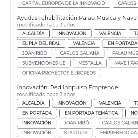
CAPITAL EUROPEA DE LA INNOVACIÓ
CARLOS 
Ayudas rehabilitación Palau Música y Nave 
modificado hace 3 años
ALCALDÍA
INNOVACIÓN
VALENCIA
T
EL PLA DEL REAL
VALENCIA
EN PORTADA
JOAN RIBÓ
CARLOS GALIANA
PALAU MÚS
SUBVENCIONES UE
MESTALLA
NAVE 1 PA
OFICINA PROYECTOS EUROPEOS
Innovación. Red Innpulso Emprende
modificado hace 3 años
ALCALDÍA
INNOVACIÓN
VALENCIA
T
EN PORTADA
EN PORTADA TEMÁTICA
NO
INNOVACIÓN
JOAN RIBÓ
CARLOS GALIA
INNOVACIÓN
STARTUPS
EMPRENEDORIA