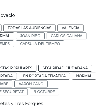
novació
TODAS LAS AUDIENCIAS
VALENCIA
RMAL
JOAN RIBÓ
CARLOS GALIANA
TEMPS
CÁPSULA DEL TIEMPO
ESTAS POPULARES
SEGURIDAD CIUDADANA
ORTADA
EN PORTADA TEMÁTICA
NORMAL
NABÉ
AARÓN CANO
E SEGURETAT
9 OCTUBRE
etes y Tres Forques