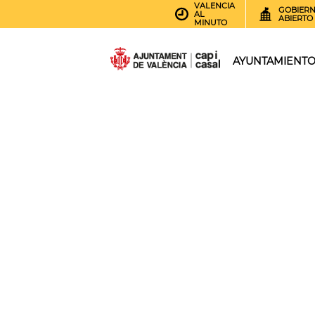
VALENCIA
GOBIER
AL
ABIERTO
MINUTO
AYUNTAMIENT