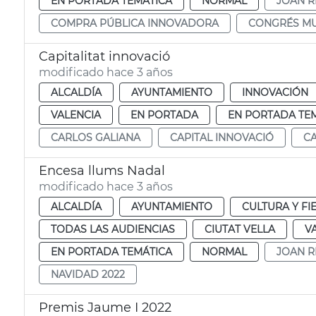
EN PORTADA TEMÁTICA
NORMAL
JOAN R
COMPRA PÚBLICA INNOVADORA
CONGRÉS M
Capitalitat innovació
modificado hace 3 años
ALCALDÍA
AYUNTAMIENTO
INNOVACIÓN
VALENCIA
EN PORTADA
EN PORTADA TE
CARLOS GALIANA
CAPITAL INNOVACIÓ
CA
Encesa llums Nadal
modificado hace 3 años
ALCALDÍA
AYUNTAMIENTO
CULTURA Y FI
TODAS LAS AUDIENCIAS
CIUTAT VELLA
V
EN PORTADA TEMÁTICA
NORMAL
JOAN R
NAVIDAD 2022
Premis Jaume I 2022