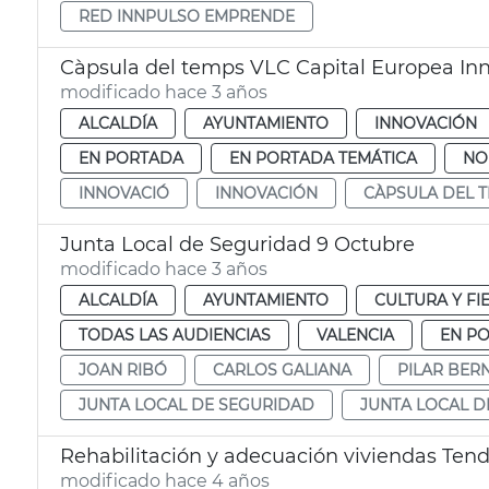
RED INNPULSO EMPRENDE
Càpsula del temps VLC Capital Europea In
modificado hace 3 años
ALCALDÍA
AYUNTAMIENTO
INNOVACIÓN
EN PORTADA
EN PORTADA TEMÁTICA
NO
INNOVACIÓ
INNOVACIÓN
CÀPSULA DEL 
Junta Local de Seguridad 9 Octubre
modificado hace 3 años
ALCALDÍA
AYUNTAMIENTO
CULTURA Y FI
TODAS LAS AUDIENCIAS
VALENCIA
EN P
JOAN RIBÓ
CARLOS GALIANA
PILAR BER
JUNTA LOCAL DE SEGURIDAD
JUNTA LOCAL D
Rehabilitación y adecuación viviendas Tend
modificado hace 4 años