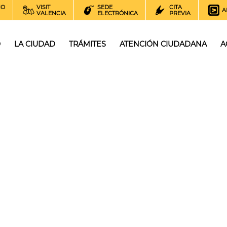
NO
VISIT
SEDE
CITA
A
VALENCIA
ELECTRÓNICA
PREVIA
O
LA CIUDAD
TRÁMITES
ATENCIÓN CIUDADANA
A