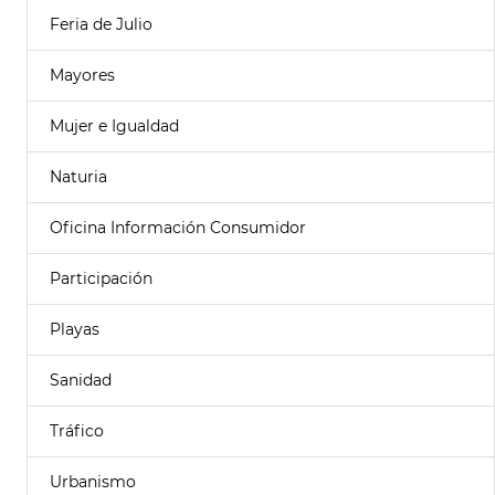
Feria de Julio
Mayores
Mujer e Igualdad
Naturia
Oficina Información Consumidor
Participación
Playas
Sanidad
Tráfico
Urbanismo