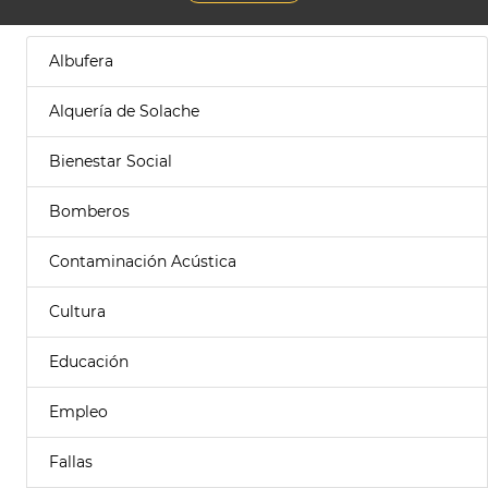
Albufera
Alquería de Solache
Bienestar Social
Bomberos
Contaminación Acústica
Cultura
Educación
Empleo
Fallas