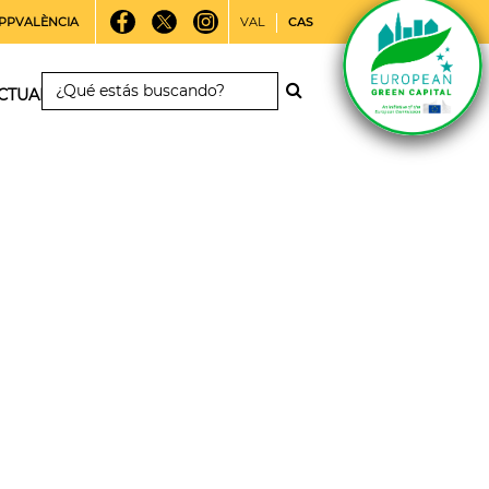
PPVALÈNCIA
VAL
CAS
CTUALIDAD