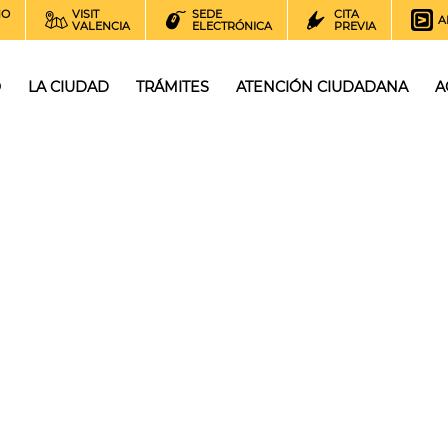
NO
VISIT
SEDE
CITA
A
VALENCIA
ELECTRÓNICA
PREVIA
O
LA CIUDAD
TRÁMITES
ATENCIÓN CIUDADANA
A