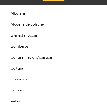
Albufera
Alquería de Solache
Bienestar Social
Bomberos
Contaminación Acústica
Cultura
Educación
Empleo
Fallas