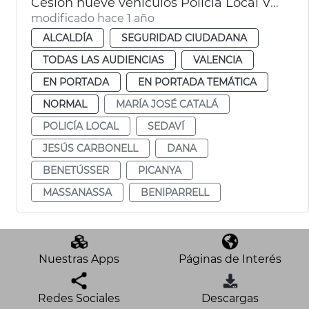
Cesión nueve vehículos Policía Local València municipios afectados dana
modificado hace 1 año
ALCALDÍA
SEGURIDAD CIUDADANA
TODAS LAS AUDIENCIAS
VALENCIA
EN PORTADA
EN PORTADA TEMÁTICA
NORMAL
MARÍA JOSÉ CATALÁ
POLICÍA LOCAL
SEDAVÍ
JESÚS CARBONELL
DANA
BENETÚSSER
PICANYA
MASSANASSA
BENIPARRELL
Nuestras Apps
Páginas de Interés
Redes Sociales
Descargas