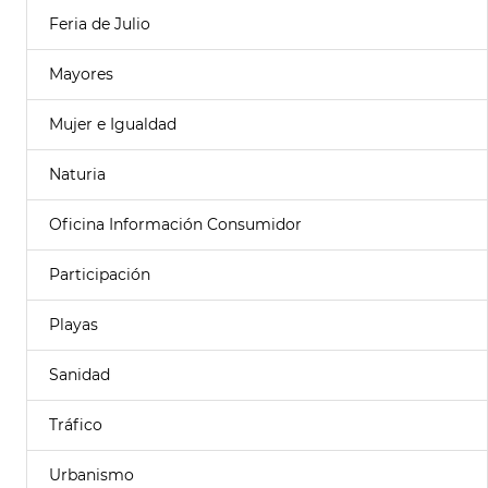
Feria de Julio
Mayores
Mujer e Igualdad
Naturia
Oficina Información Consumidor
Participación
Playas
Sanidad
Tráfico
Urbanismo