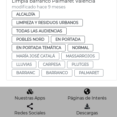
Limpia barranco Palmaret València
modificado hace 9 meses
ALCALDÍA
LIMPIEZA Y RESIDUOS URBANOS
TODAS LAS AUDIENCIAS
POBLES NORD
EN PORTADA
EN PORTADA TEMÁTICA
NORMAL
MARÍA JOSÉ CATALÁ
MASSARROJOS
LLUVIAS
CARPESA
PLUTGES
BARRANC
BARRANCO
PALMARET
Nuestras Apps
Páginas de Interés
Redes Sociales
Descargas