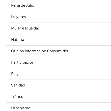
Feria de Julio
Mayores
Mujer e Igualdad
Naturia
Oficina Información Consumidor
Participación
Playas
Sanidad
Tráfico
Urbanismo