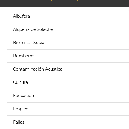
Albufera
Alquería de Solache
Bienestar Social
Bomberos
Contaminación Acústica
Cultura
Educación
Empleo
Fallas