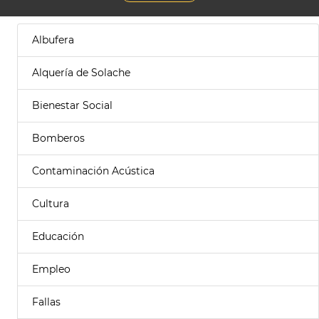
Albufera
Alquería de Solache
Bienestar Social
Bomberos
Contaminación Acústica
Cultura
Educación
Empleo
Fallas