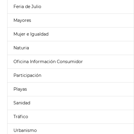
Feria de Julio
Mayores
Mujer e Igualdad
Naturia
Oficina Información Consumidor
Participación
Playas
Sanidad
Tráfico
Urbanismo