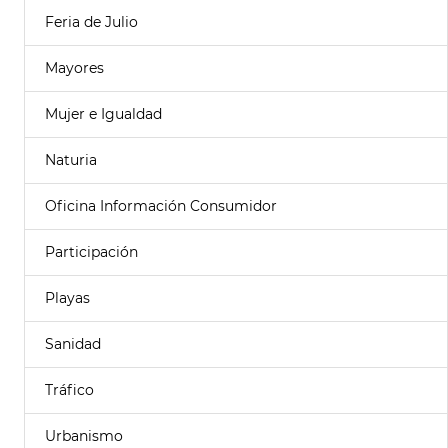
Feria de Julio
Mayores
Mujer e Igualdad
Naturia
Oficina Información Consumidor
Participación
Playas
Sanidad
Tráfico
Urbanismo