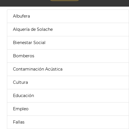
Albufera
Alquería de Solache
Bienestar Social
Bomberos
Contaminación Acústica
Cultura
Educación
Empleo
Fallas